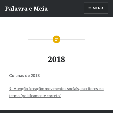
Skip
Palavra e Meia
MENU
to
content
2018
Colunas de 2018
9- Atenção à reação: movimentos sociais, escritores e o
termo “politicamente correto”