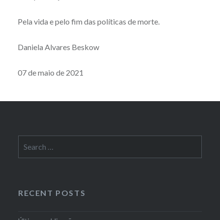
Pela vida e pelo fim das políticas de morte.
Daniela Alvares Beskow
07 de maio de 2021
Search
for:
RECENT POSTS