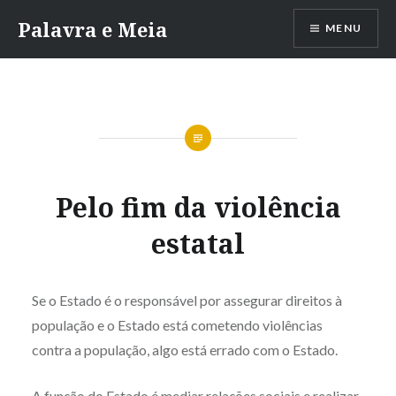
Skip
Palavra e Meia
MENU
to
content
Pelo fim da violência
estatal
Se o Estado é o responsável por assegurar direitos à
população e o Estado está cometendo violências
contra a população, algo está errado com o Estado.
A função do Estado é mediar relações sociais e realizar