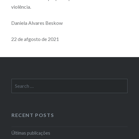
violência.
Daniela Alvares Beskow
22 de afgosto de 2021
Search
for:
RECENT POSTS
Últimas publicações